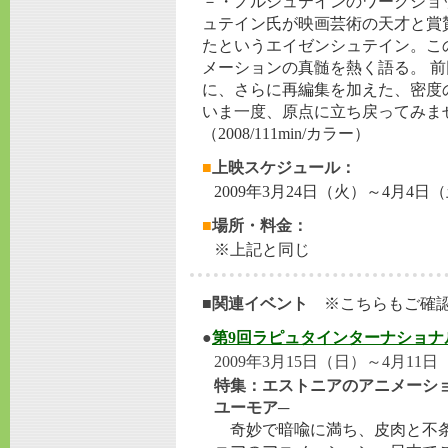
－・ノルシュテインのワークショ
ュテイン氏が映画芸術の天才と賞
たというエイゼンシュテイン。こ
メーションの真髄を熱く語る。 
に、さらに再編集を加えた、密度
いま一度、原点に立ち戻ってみま
（2008/111min/カラー）
■
上映スケジュール：
2009年3月24日（火）～4月4日（
■
場所・料金：
※上記と同じ
■関連イベント
※こちらもご確認
●
第9回ラピュタインターナショナ
2009年3月15日（日）～4月1
特集：エストニアのアニメーショ
ユーモア─
奇妙で暗喩に満ち、皮肉と不条