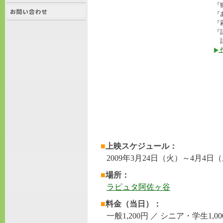
『狐
『
『
『話
計
■
上映スケジュール：
2009年3月24日（火）～4月4日（
■
場所：
ラピュタ阿佐ヶ谷
■
料金（当日）：
一般1,200円 ／ シニア・学生1,0