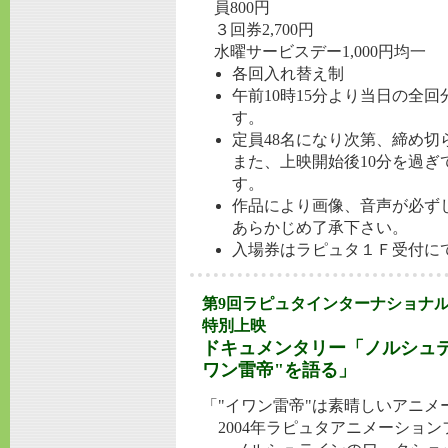
員800円
３回券2,700円
水曜サービスデー1,000円均一
各回入れ替え制
午前10時15分より当日の全
す。
定員48名になり次第、締め切
また、上映開始後10分を過
す。
作品により画像、音声が必ず
あらかじめ了承下さい。
入場券はラピュタ１Ｆ受付に
第9回ラピュタインターナショナル
特別上映
ドキュメンタリー「ノルシュ
ワン雷帝"を語る」
「"イワン雷帝"は素晴しいアニメ
2004年ラピュタアニメーショ