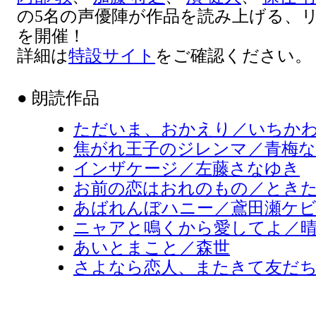
の5名の声優陣が作品を読み上げる、
を開催！
詳細は
特設サイト
をご確認ください。
● 朗読作品
ただいま、おかえり／いちか
焦がれ王子のジレンマ／青梅
インザケージ／左藤さなゆき
お前の恋はおれのもの／とき
あばれんぼハニー／鳶田瀬ケ
ニャアと鳴くから愛してよ／
あいとまこと／森世
さよなら恋人、またきて友だち／