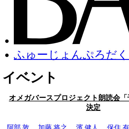
ふゅーじょんぷろだく
イベント
オメガバースプロジェクト朗読会「
決定
阿部 敦
、
加藤 将之
、
濱 健人
、
保住 