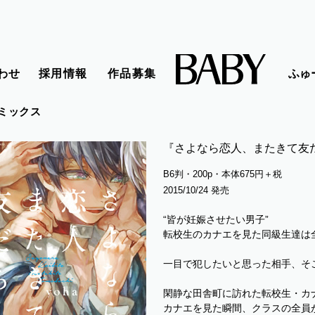
わせ
採用情報
作品募集
ふゅ
ミックス
『さよなら恋人、またきて友だ
B6判・200p・本体675円＋税
2015/10/24 発売
“皆が妊娠させたい男子”
転校生のカナエを見た同級生達は
一目で犯したいと思った相手、そ
閑静な田舎町に訪れた転校生・カ
カナエを見た瞬間、クラスの全員