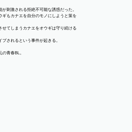
能が刺激される拒絶不可能な誘惑だった。
ウギもカナエを自分のモノにしようと策を
させてしまうカナエをオウギは守り続ける
イプされるという事件が起きる。
の青春BL。