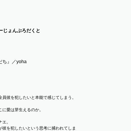
ーじょんぷろだくと
ち』／yoha
全員彼を犯したいと本能で感じてしまう。
こに愛は芽生えるのか。
ナエ。
が彼を犯したいという思考に捕われてしま