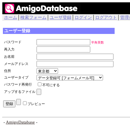
ホーム
│
検索フォーム
│
ユーザ登録
│
ログイン
│
ログアウト
│
管理
ユーザー登録
パスワード
半角英数
再入力
お名前
メールアドレス
住所
ユーザータイプ
パスワード再発行
不可にする
アップするファイル
プレビュー
-
AmigoDatabase
-