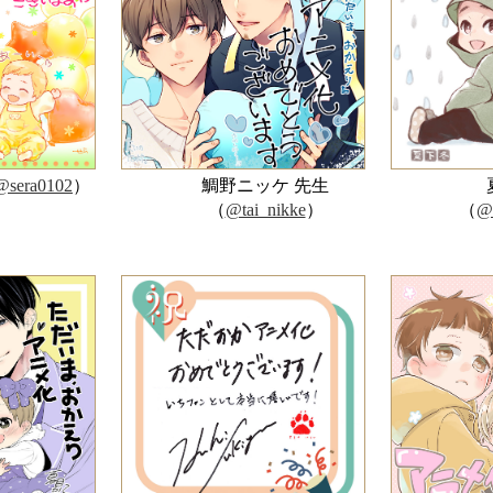
@sera0102
）
鯛野ニッケ 先生
（
@tai_nikke
）
（
@n