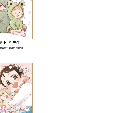
夏下 冬 先生
atsushitafuyu
）