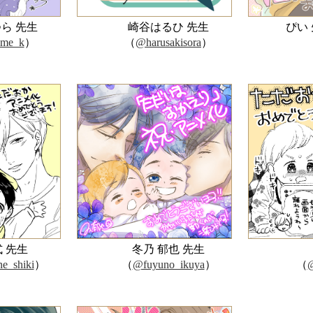
ら 先生
崎谷はるひ 先生
ぴい
ume_k
）
（
@harusakisora
）
式 先生
冬乃 郁也 先生
e_shiki
）
（
@fuyuno_ikuya
）
（
@