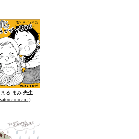
まる まみ 先生
satomarumami
）