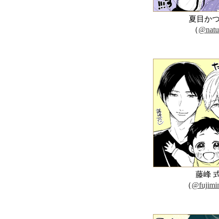
夏目かつ
（
@nat
藤峰 
（
@fujimin