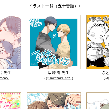
イラスト一覧（五十音順）↓
お 先生
坂崎 春 先生
さと
meao
）
（
@sakazaki_haru
）
（
@