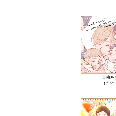
青梅あ
（
@aou