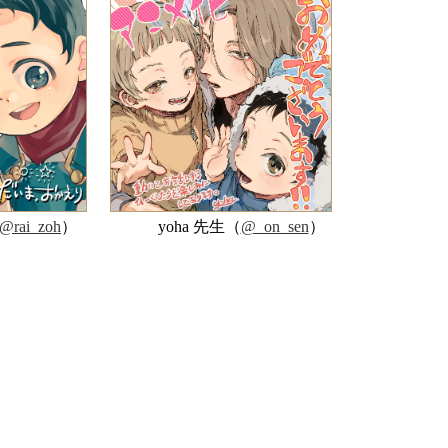
@rai_zoh
）
yoha 先生（
@_on_sen
）