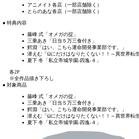
アニメイト各店（一部店舗除く）
とらのあな各店（一部店舗除く）
● 特典内容
藤峰 式「オメガの掟」
三乗あき「日当５万三食付き」
鰐淵「はい、こちら運命開発事業部です。」
潜えむ「Ωにだけはなりたくない！！～異世界転生
夏下 冬「私立帝城学園-四逸-４」
各2P
※全作品描き下ろし
● 対象商品
藤峰 式「オメガの掟」
三乗あき「日当５万三食付き」
鰐淵「はい、こちら運命開発事業部です。」
潜えむ「Ωにだけはなりたくない！！～異世界転生
夏下 冬「私立帝城学園-四逸-４」