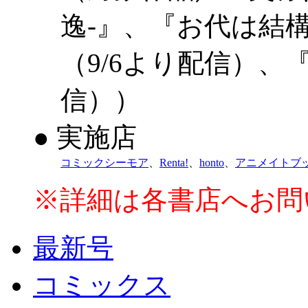
逸-』、『お代は結
（9/6より配信）、
信））
● 実施店
コミックシーモア
、
Renta!
、
honto
、
アニメイトブ
※詳細は各書店へお問
最新号
コミックス