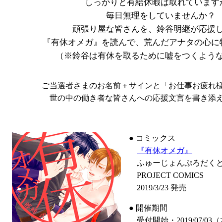
しっかりと有給休暇は取れています
毎日無理をしていませんか？
頑張り屋な皆さんを、鈴谷明継が応援
『有休オメガ』を読んで、荒んだアナタの心に
（※鈴谷は有休を取るために嘘をつくよう
ご当選者さまのお名前＋サインと「お仕事お疲れ
世の中の働き者な皆さんへの応援文言を書き添
● コミックス
『有休オメガ』
ふゅーじょんぷろだくと T
PROJECT COMICS
2019/3/23 発売
● 開催期間
受付開始・2019/07/03（