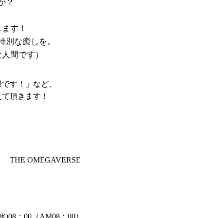
か？
します！
特別な癒しを。
な人間です）
様です！」など、
えて頂きます！
HE OMEGAVERSE
水)08：00（AM08：00）