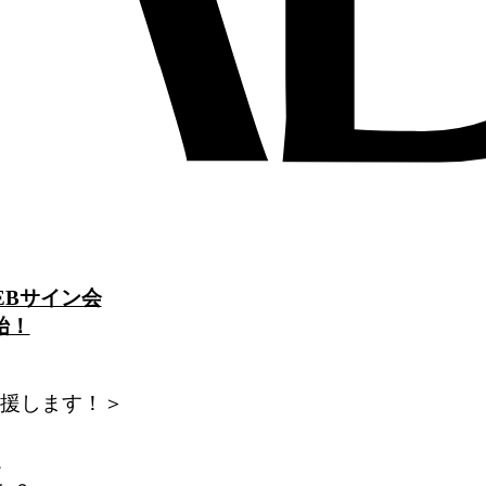
EBサイン会
始！
援します！＞
。