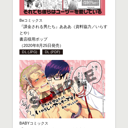
Beコミックス
『課金される男たち』あああ（資料協力／いらす
とや）
書店様用ポップ
（2020年8月25日発売）
DL (JPG)
DL (PDF)
BABYコミックス