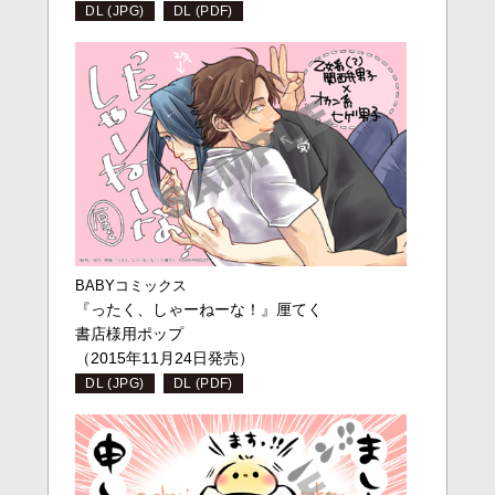
DL (JPG)
DL (PDF)
BABYコミックス
『ったく、しゃーねーな！』厘てく
書店様用ポップ
（2015年11月24日発売）
DL (JPG)
DL (PDF)