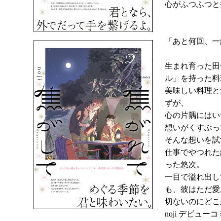
心がふつふつと
「あと何回、一
生まれ育った田
ル」を持った料
美味しい料理と
ずが、
心の片隅にはい
想いがくすぶっ
そんな想いを試
仕事でやつれた
った悠次。
一目で溢れ出し
も、彼はただ愛
切ないのにどこ
noji デビュー