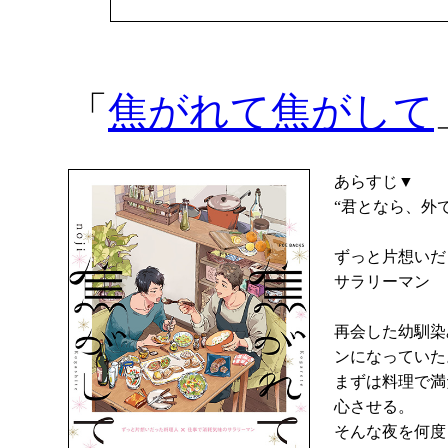
「
焦がれて焦がして
あらすじ▼
“君となら、外
ずっと片想いだ
サラリーマン
再会した幼馴染
ンになっていた
まずは料理で満
心させる。
そんな夜を何度