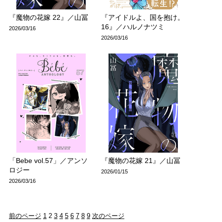
『魔物の花嫁 22』／山冨
『アイドルよ、国を抱け。
16』／ハルノナツミ
2026/03/16
2026/03/16
「Bebe vol.57」／アンソ
『魔物の花嫁 21』／山冨
ロジー
2026/01/15
2026/03/16
前のページ
1
2
3
4
5
6
7
8
9
次のページ