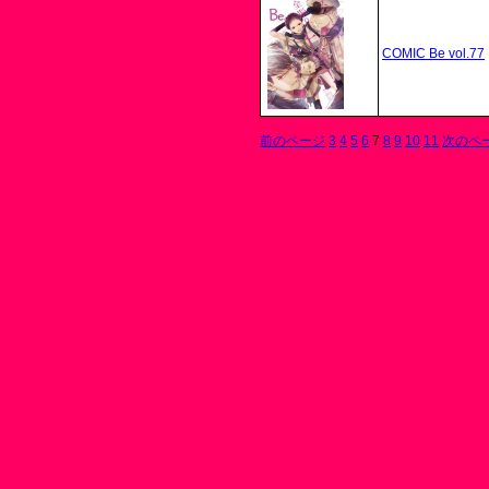
COMIC Be vol.77
前のページ
3
4
5
6
7
8
9
10
11
次のペ