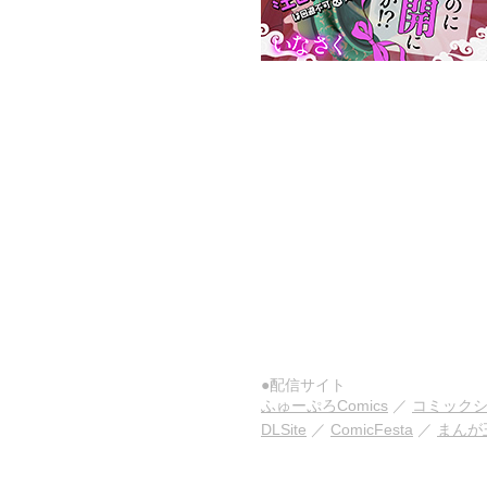
●配信サイト
ふゅーぷろComics
／
コミック
DLSite
／
ComicFesta
／
まんが