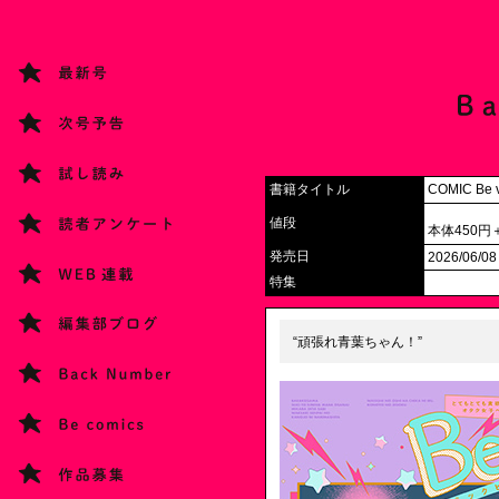
書籍タイトル
COMIC Be v
値段
本体450円
発売日
2026/06/08
特集
“頑張れ青葉ちゃん！”