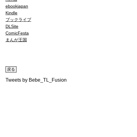
ebookjapan
Kindle
ブックライブ
DLSite
ComicFesta
まんが王国
Tweets by Bebe_TL_Fusion