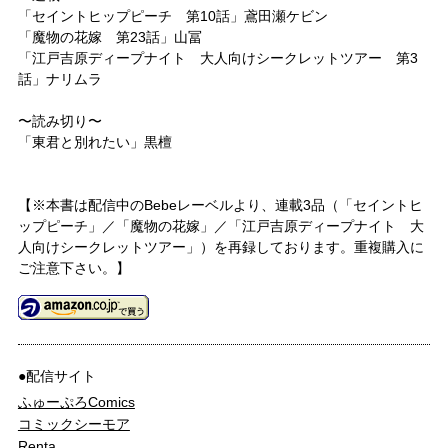
「セイントヒップピーチ 第10話」鳶田瀬ケビン
「魔物の花嫁 第23話」山冨
「江戸吉原ディープナイト 大人向けシークレットツアー 第3
話」ナリムラ
〜読み切り〜
「東君と別れたい」黒檀
【※本書は配信中のBebeレーベルより、連載3品（「セイントヒ
ップピーチ」／「魔物の花嫁」／「江戸吉原ディープナイト 大
人向けシークレットツアー」）を再録しております。重複購入に
ご注意下さい。】
●配信サイト
ふゅーぷろComics
コミックシーモア
Renta