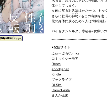
ある日、過度のストレスが原因で性
体化してしまう。
女体に戻る対処法はただ一つ、セッ
かんざき
さらに社長の
神崎
♂もこの奇病を患
元の身体に戻るため２人は“雌雄逆転
バイセクシャルタチ専秘書×女嫌い
●配信サイト
ふゅーぷろComics
コミックシーモア
Renta
ebookjapan
Kindle
ブックライブ
DLSite
ComicFesta
まんが王国