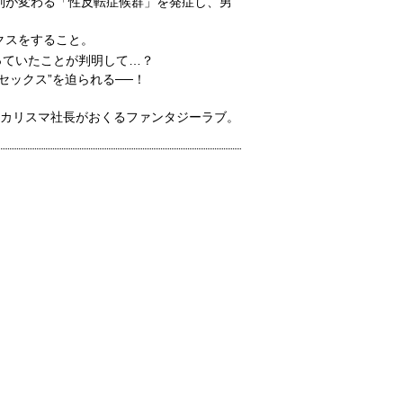
別が変わる「性反転症候群」を発症し、男
クスをすること。
っていたことが判明して…？
セックス”を迫られる──！
のカリスマ社長がおくるファンタジーラブ。