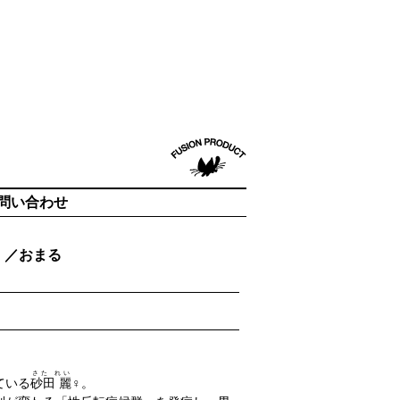
問い合わせ
』／おまる
さた れい
ている
砂田 麗
♀。