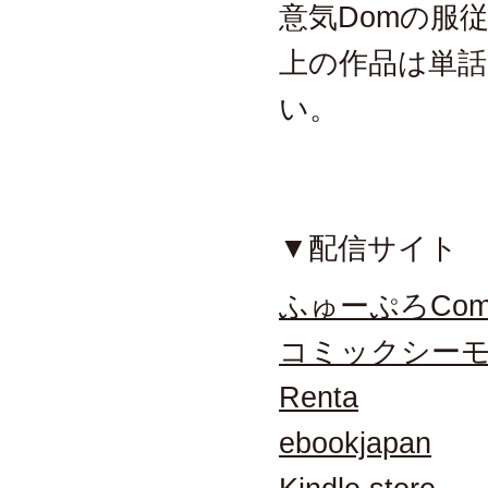
意気Domの服
上の作品は単話
い。
▼配信サイト
ふゅーぷろComi
コミックシー
Renta
ebookjapan