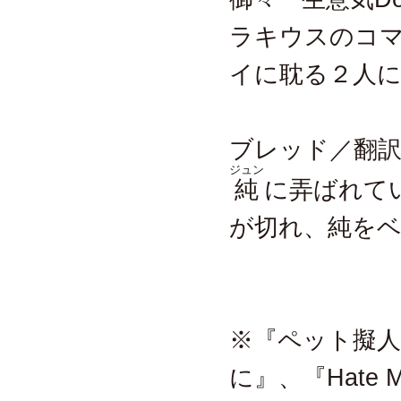
ラキウスのコ
イに耽る２人
ブレッド／翻訳
ジュン
純
に弄ばれて
が切れ、純を
※『ペット擬
に』、『Hate