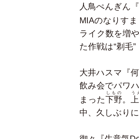
人鳥ぺんぎん『Ha
MIAのなりす
ライク数を増
た作戦は“剃毛”
大井ハスマ『何
飲み会でパワ
しもの
う
まった
下野
。
上
中、久しぶり
御々『生意気D