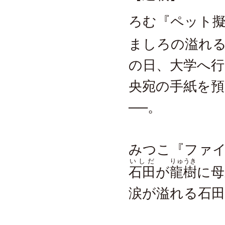
ろむ『ペット擬
ましろの溢れ
の日、大学へ
央宛の手紙を
──。
みつこ『ファイ
いしだ
りゅうき
石田
が
龍樹
に母
涙が溢れる石田