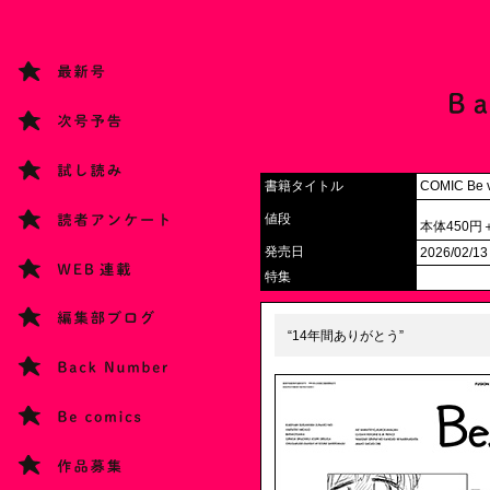
書籍タイトル
COMIC Be v
値段
本体450円
発売日
2026/02/13
特集
“14年間ありがとう”