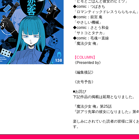
「ヒモとごはんと彼女のヒミツ」
◆comic：つばきち
「ロマンティックドレスうららちゃん
◆comic：前宮 庵
「やさしい機械」
◆comic：さとう和金
「サトコとタナカ」
◆comic：毛魂一直線
「魔法少女 俺」
【COLUMN】
《Presented by》
《編集後記》
《次号予告》
■お詫び
下記作品の掲載は延期となりました。
『魔法少女 俺』第25話
『訳アリ先輩の彼女になりました』第4
楽しみにされていた読者の皆様に深く
す。