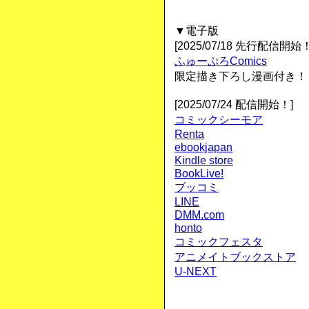
▼電子版
[2025/07/18 先行配信開始！
ふゅーぷろComics
限定描き下ろし漫画付き！
[2025/07/24 配信開始！]
コミックシーモア
Renta
ebookjapan
Kindle store
BookLive!
ブッコミ
LINE
DMM.com
honto
コミックフェスタ
アニメイトブックストア
U-NEXT