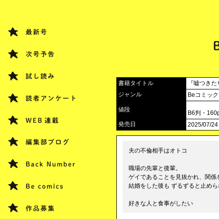
書籍タイトル
『嘘つきた
ジャンル
Beコミッ
値段
B6判・16
発売日
2025/07/24
夫の不倫相手はオトコ
職場の先輩と後輩。
ゲイであることを見抜かれ、関係
結婚をした後も ずるずると止めら
好きな人と食事がしたい