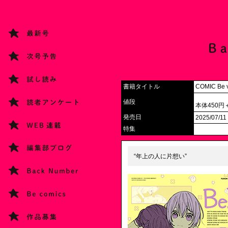
書籍タイトル
COMIC Be v
値段
本体450円
発売日
2025/07/11
特集
“年上の人に片想い”