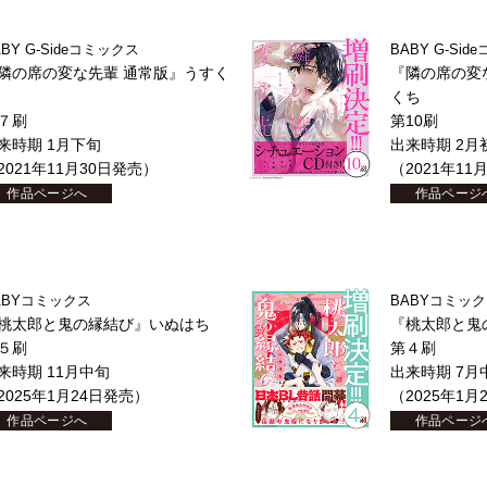
ABY G-Sideコミックス
BABY G-Si
隣の席の変な先輩 通常版』うすく
『隣の席の変
くち
７刷
第10刷
来時期 1月下旬
出来時期 2月
2021年11月30日発売）
（2021年11
作品ページへ
作品ページ
ABYコミックス
BABYコミッ
桃太郎と鬼の縁結び』いぬはち
『桃太郎と鬼
５刷
第４刷
来時期 11月中旬
出来時期 7月
2025年1月24日発売）
（2025年1月
作品ページへ
作品ページ