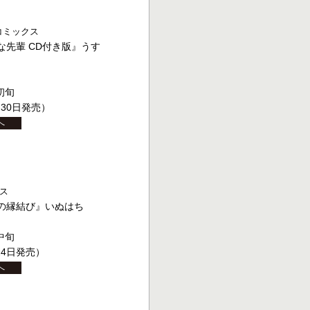
deコミックス
な先輩 CD付き版』うす
初旬
月30日発売）
へ
クス
の縁結び』いぬはち
中旬
24日発売）
へ