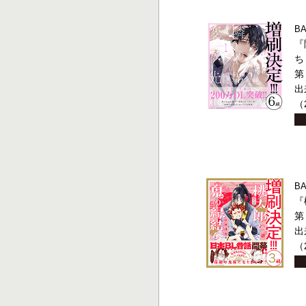
B
『
ち
第
出
（
B
『
第
出
（