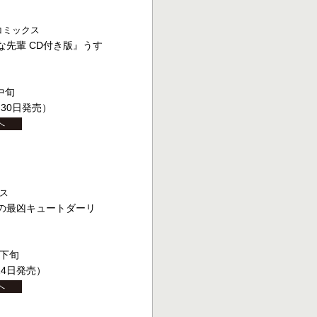
deコミックス
な先輩 CD付き版』うす
中旬
月30日発売）
へ
クス
の最凶キュートダーリ
月下旬
24日発売）
へ