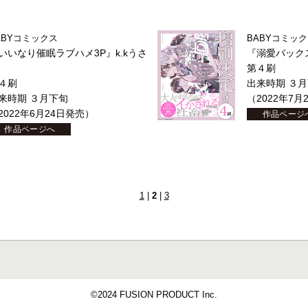
ABYコミックス
BABYコミッ
いいなり催眠ラブハメ3P』k.kうさ
『溺愛バックス
第４刷
４刷
出来時期 ３
来時期 ３月下旬
（2022年7月
2022年6月24日発売）
作品ページ
作品ページへ
1
|
2
|
3
©2024 FUSION PRODUCT Inc.