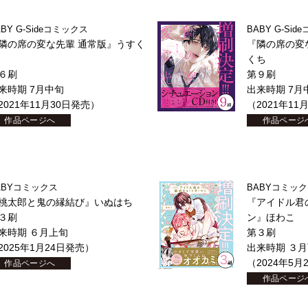
ABY G-Sideコミックス
BABY G-Si
隣の席の変な先輩 通常版』うすく
『隣の席の変
くち
６刷
第９刷
来時期 7月中旬
出来時期 7月
2021年11月30日発売）
（2021年11
作品ページへ
作品ページ
ABYコミックス
BABYコミッ
桃太郎と鬼の縁結び』いぬはち
『アイドル君
３刷
ン』ほわこ
来時期 ６月上旬
第３刷
2025年1月24日発売）
出来時期 ３
（2024年5月
作品ページへ
作品ページ