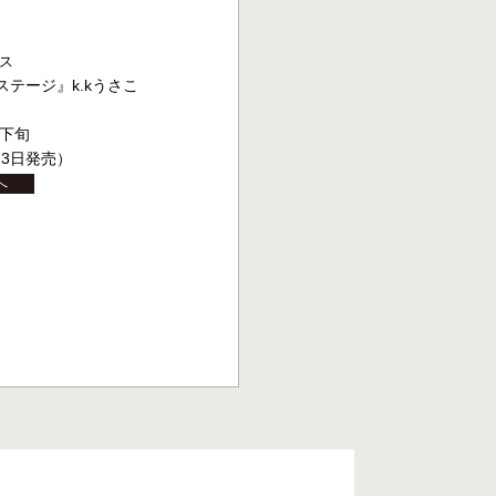
クス
テージ』k.kうさこ
月下旬
23日発売）
へ