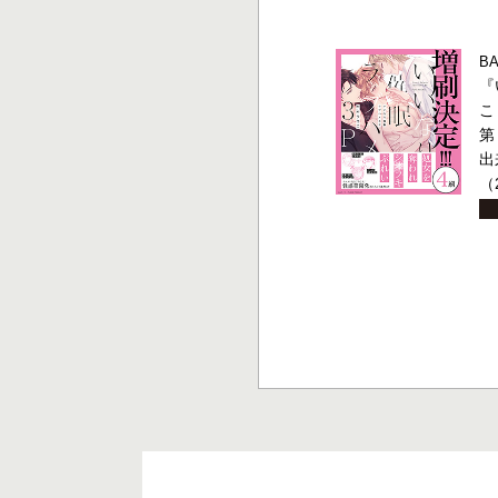
B
『
こ
第
出
（