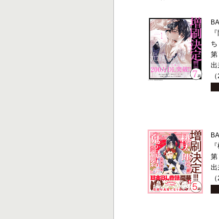
B
『
ち
第
出
（
B
『
第
出
（