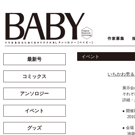
イベント
最新号
いちかわ壱＆
コミックス
展示会
アンソロジー
それぞ
詳細・
イベント
● 開
20
グッズ
● 会場
池袋