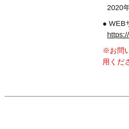
202
● WE
https:
※お問
用くだ